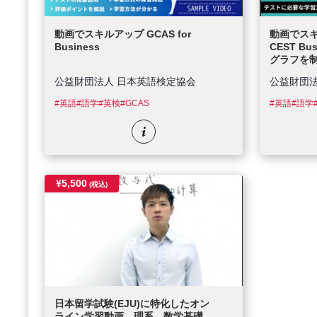
動画でスキルアップ GCAS for
動画でスキル
Business
CEST Bus
グラフを
公益財団法人 日本英語検定協会
公益財団
#英語
#語学
#英検
#GCAS
#英語
#語学
¥5,500
(税込)
日本留学試験(EJU)に特化したオン
ライン学習動画 理系 数学基礎