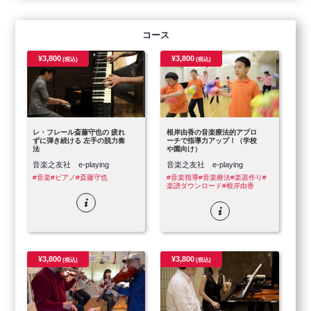
コース
¥3,800
¥3,800
(税込)
(税込)
レ・フレール斎藤守也の 疲れ
根岸由香の音楽療法的アプロ
ずに弾き続ける 左手の脱力奏
ーチで指導力アップ！（学校
法
や園向け）
音楽之友社 e-playing
音楽之友社 e-playing
#音楽
#ピアノ
#斎藤守也
#音楽指導
#音楽療法
#楽器作り
#
楽譜ダウンロード
#根岸由香
¥3,800
¥3,800
(税込)
(税込)