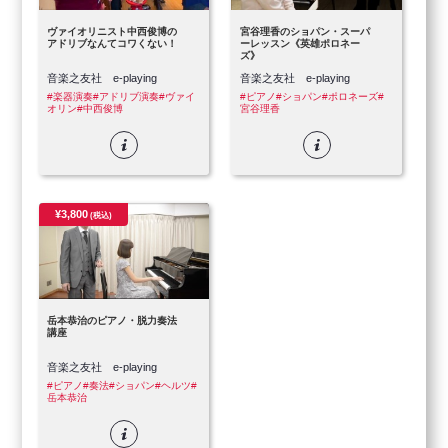
ヴァイオリニスト中西俊博の
宮谷理香のショパン・スーパ
アドリブなんてコワくない！
ーレッスン《英雄ポロネー
ズ》
音楽之友社 e-playing
音楽之友社 e-playing
#楽器演奏
#アドリブ演奏
#ヴァイ
#ピアノ
#ショパン
#ポロネーズ
#
オリン
#中西俊博
宮谷理香
¥3,800
(税込)
岳本恭治のピアノ・脱力奏法
講座
音楽之友社 e-playing
#ピアノ
#奏法
#ショパン
#ヘルツ
#
岳本恭治