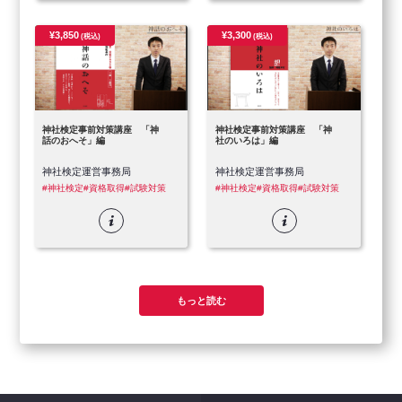
¥3,850
¥3,300
(税込)
(税込)
神社検定事前対策講座 「神
神社検定事前対策講座 「神
話のおへそ」編
社のいろは」編
神社検定運営事務局
神社検定運営事務局
#神社検定
#資格取得
#試験対策
#神社検定
#資格取得
#試験対策
もっと読む