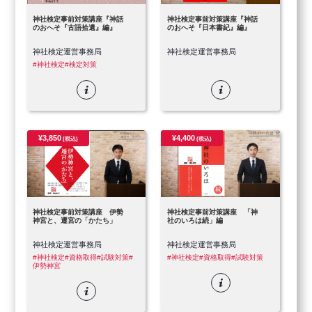
神社検定事前対策講座『神話
神社検定事前対策講座『神話
のおへそ『古語拾遺』編』
のおへそ『日本書紀』編』
神社検定運営事務局
神社検定運営事務局
#神社検定
#検定対策
¥3,850
¥4,400
(税込)
(税込)
神社検定事前対策講座 伊勢
神社検定事前対策講座 「神
神宮と、遷宮の「かたち」
社のいろは続」編
神社検定運営事務局
神社検定運営事務局
#神社検定
#資格取得
#試験対策
#
#神社検定
#資格取得
#試験対策
伊勢神宮