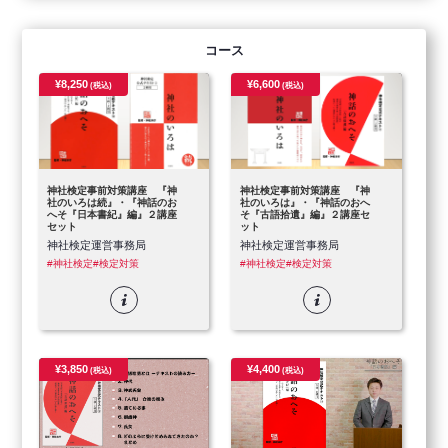
コース
¥8,250
¥6,600
(税込)
(税込)
神社検定事前対策講座 『神
神社検定事前対策講座 『神
社のいろは続』・『神話のお
社のいろは』・『神話のおへ
へそ『日本書紀』編』２講座
そ『古語拾遺』編』２講座セ
セット
ット
神社検定運営事務局
神社検定運営事務局
#神社検定
#検定対策
#神社検定
#検定対策
¥3,850
¥4,400
(税込)
(税込)