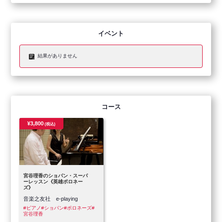
イベント
結果がありません
コース
¥3,800
(税込)
宮谷理香のショパン・スーパ
ーレッスン《英雄ポロネー
ズ》
音楽之友社 e-playing
#ピアノ
#ショパン
#ポロネーズ
#
宮谷理香