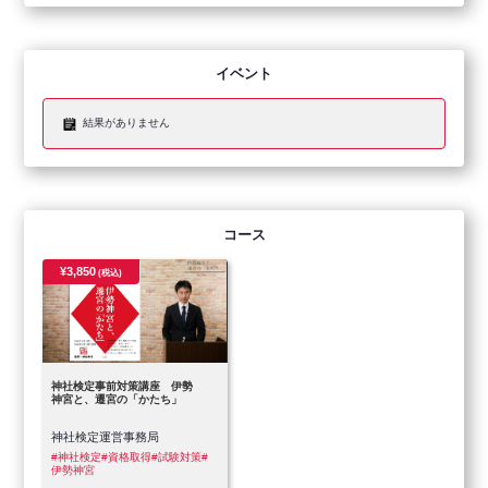
イベント
結果がありません
コース
¥3,850
(税込)
神社検定事前対策講座 伊勢
神宮と、遷宮の「かたち」
神社検定運営事務局
#神社検定
#資格取得
#試験対策
#
伊勢神宮