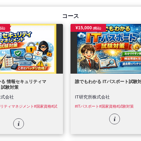
コース
¥15,000
税込)
(税込)
かる 情報セキュリティマ
誰でもわかる ITパスポート試験
ト試験対策
株式会社
IT研究所株式会社
ュリティマネジメント
#国家資格
#試
#ITパスポート
#国家資格
#試験対策