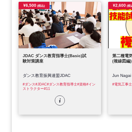
¥6,500
¥2,600
(税込)
(税
JDAC ダンス教育指導士(Basic)試
第二種電
験対策講座
(複線図編)
ダンス教育振興連盟JDAC
Jun Nagai
#ダンス
#JDAC
#ダンス教育指導士
#資格
#イン
#電気工事
ストラクター
#11