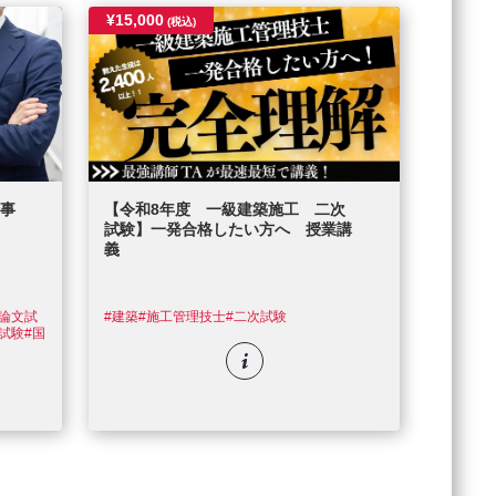
¥15,000
(税込)
事
【令和8年度 一級建築施工 二次
試験】一発合格したい方へ 授業講
義
#論文試
#建築
#施工管理技士
#二次試験
試験
#国