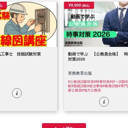
¥9,900
込)
(税込)
気工事士 技能試験対策
動画で学ぶ 【公務員合格】 時
対策2026
実務教育出版
士
#公務員試験対策
#時事対策
#択一試験
験
#面接試験
#政治事情
#教養試験
#専門
家公務員
#地方公務員